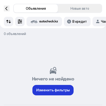
Объявления
Новые авто
В кредит
Ча
0 объявлений
Ничего не найдено
Изменить фильтры