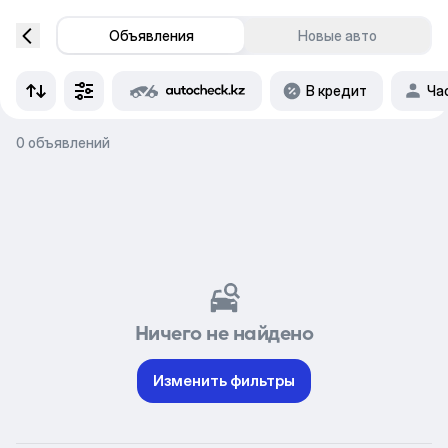
Объявления
Новые авто
В кредит
Ча
0 объявлений
Ничего не найдено
Изменить фильтры