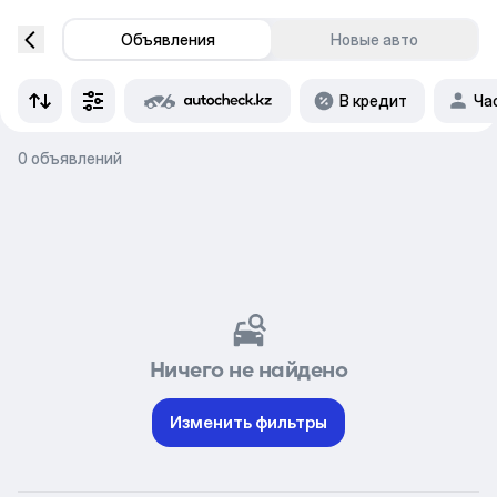
Объявления
Новые авто
В кредит
Ча
0 объявлений
Ничего не найдено
Изменить фильтры