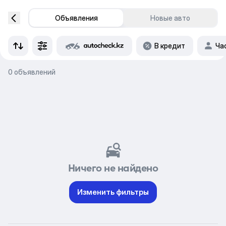
Объявления
Новые авто
В кредит
Ча
0 объявлений
Ничего не найдено
Изменить фильтры