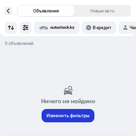
Объявления
Новые авто
В кредит
Ча
0 объявлений
Ничего не найдено
Изменить фильтры