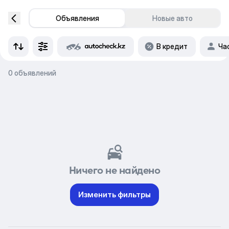
Объявления
Новые авто
В кредит
Ча
0 объявлений
Ничего не найдено
Изменить фильтры