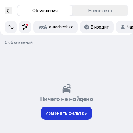
Объявления
Новые авто
В кредит
Ча
0 объявлений
Ничего не найдено
Изменить фильтры