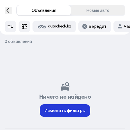
Объявления
Новые авто
В кредит
Ча
0 объявлений
Ничего не найдено
Изменить фильтры