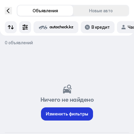
Объявления
Новые авто
В кредит
Ча
0 объявлений
Ничего не найдено
Изменить фильтры