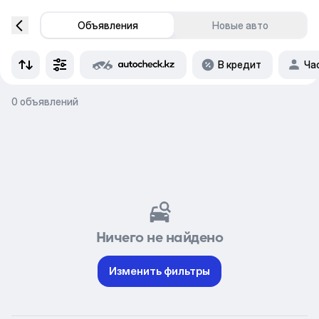
Объявления
Новые авто
В кредит
Ча
0 объявлений
Ничего не найдено
Изменить фильтры