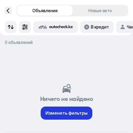
Объявления
Новые авто
В кредит
Ча
0 объявлений
Ничего не найдено
Изменить фильтры