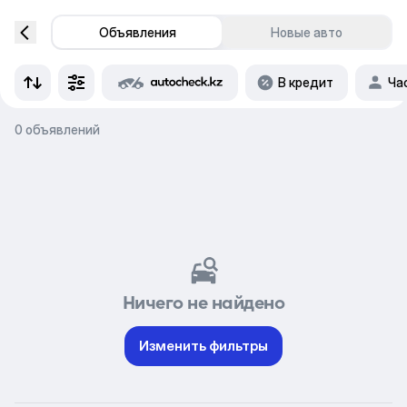
Объявления
Новые авто
В кредит
Ча
0 объявлений
Ничего не найдено
Изменить фильтры