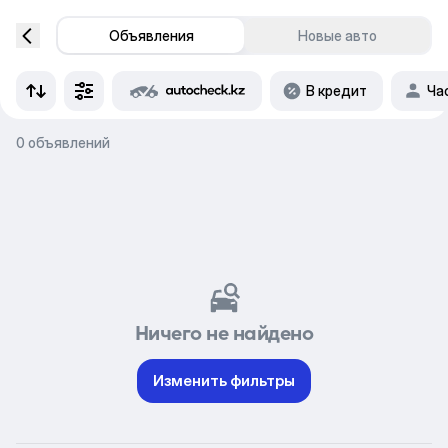
Объявления
Новые авто
В кредит
Ча
0 объявлений
Ничего не найдено
Изменить фильтры