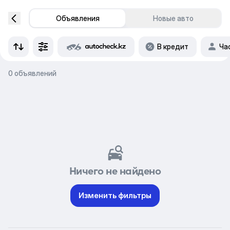
Объявления
Новые авто
В кредит
Ча
0 объявлений
Ничего не найдено
Изменить фильтры