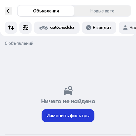
Объявления
Новые авто
В кредит
Ча
0 объявлений
Ничего не найдено
Изменить фильтры