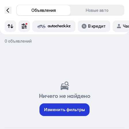
Объявления
Новые авто
В кредит
Ча
0 объявлений
Ничего не найдено
Изменить фильтры