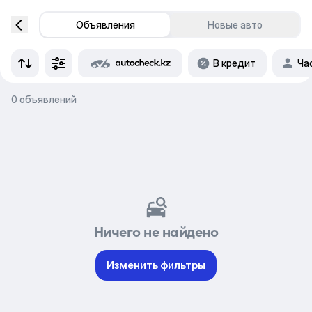
Объявления
Новые авто
В кредит
Ча
0 объявлений
Ничего не найдено
Изменить фильтры