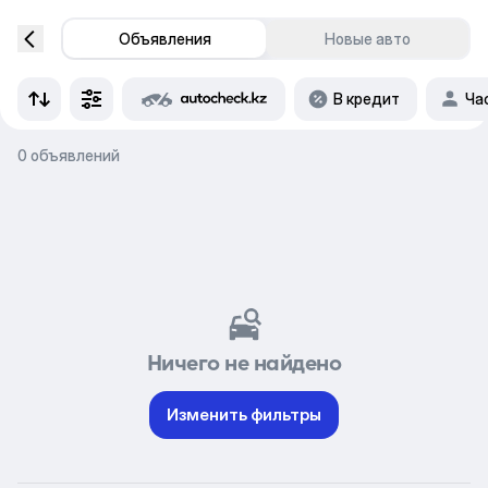
Объявления
Новые авто
В кредит
Ча
0 объявлений
Ничего не найдено
Изменить фильтры