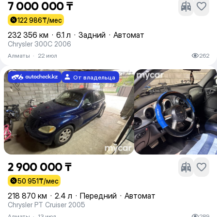
7 000 000 ₸
122 986
₸/мес
232 356 км
·
6.1 л
·
Задний
·
Автомат
Chrysler 300C 2006
Алматы
·
22 июл
262
От владельца
2 900 000 ₸
50 951
₸/мес
218 870 км
·
2.4 л
·
Передний
·
Автомат
Chrysler PT Cruiser 2005
Алматы
·
13 июл
289