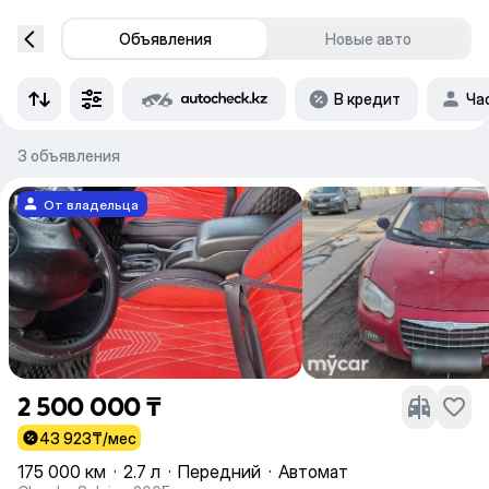
Объявления
Новые авто
В кредит
Ча
3 объявления
От владельца
2 500 000 ₸
43 923
₸/мес
175 000 км
·
2.7 л
·
Передний
·
Автомат