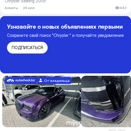
Chrysler Sebring 2005
Алматы
·
24 июл
443
Узнавайте о новых объявлениях первыми
Сохраните свой поиск "Chrysler " и получайте уведомления
ПОДПИСАТЬСЯ
От владельца