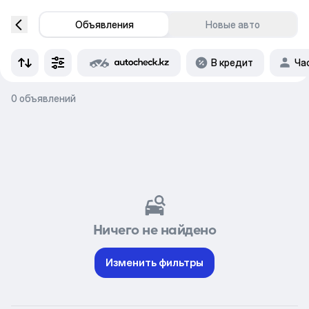
Объявления
Новые авто
В кредит
Ча
0 объявлений
Ничего не найдено
Изменить фильтры