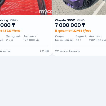
Sebring
2005
Chrysler 300C
2006
 000 ₸
7 000 000 ₸
от 43 923 ₸/мес
В кредит от 122 986 ₸/мес
Передний
Автомат
Седан
Задний
Автомат
ый
2.7 л
175 000 км
Бензиновый
6.1 л
232 356 км
 Алматы
22 июл • Алматы
436