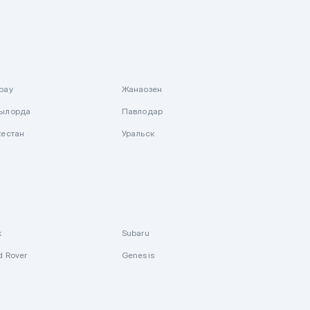
рау
Жанаозен
ылорда
Павлодар
кестан
Уральск
k
Subaru
d Rover
Genesis