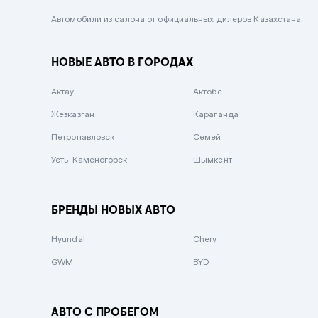
Черный металлик
Автомобили из салона от официальных дилеров Казахстана.
Стальной
НОВЫЕ АВТО В ГОРОДАХ
Вишневый
Серебристый металлик
Актау
Актобе
Темно-коричневый
Жезказган
Караганда
Бело-Дымчатый
Петропавловск
Семей
Светло-зелёный металлик
Усть-Каменогорск
Шымкент
Бирюзовый
Темно-синий металлик
БРЕНДЫ НОВЫХ АВТО
Зеленый металлик
Hyundai
Chery
Комбинированный
GWM
BYD
АВТО С ПРОБЕГОМ