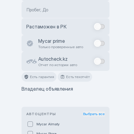
Пробег, До
Растаможен в РК
Mycar prime
Только проверенные авто
Autocheck.kz
Отчет по истории авто
Есть гарантия
Есть техотчёт
Владелец объявления
АВТОЦЕНТРЫ
Выбрать все
Mycar Almaty
Mycar Store