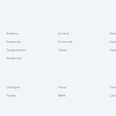
Алматы
Астана
Аты
Кокшетау
Костанай
Кыз
Талдыкорган
Тараз
Тур
Экибастуз
Changan
Haval
Tan
Toyota
BMW
Lan