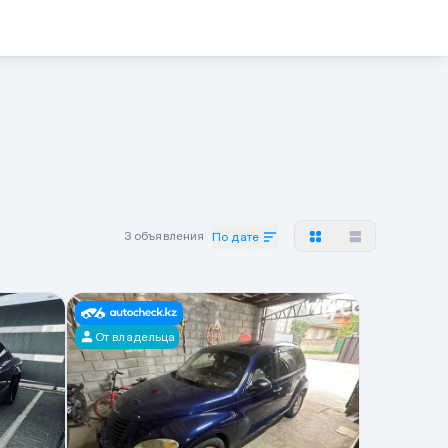
3 объявления
По дате
От владельца