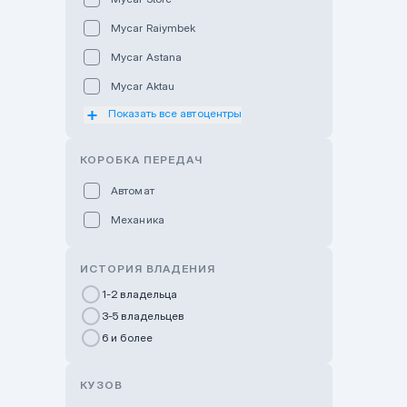
Mycar Raiymbek
Mycar Astana
Mycar Aktau
Показать все автоцентры
Mycar Uralsk
Haval & Tank Kyzylorda
КОРОБКА ПЕРЕДАЧ
Haval & Tank Pavlodar
Автомат
Bavaria Almaty
Механика
Mycar Shymkent
Bavaria Astana
ИСТОРИЯ ВЛАДЕНИЯ
GWM Nurly Zhol
1-2 владельца
3-5 владельцев
Chery Astana
6 и более
Changan Auto Nurly Zhol
Haval Atyrau
КУЗОВ
Hyundai Auto Almaty