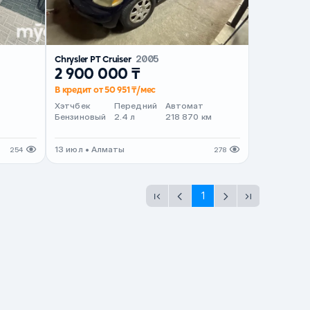
Chrysler PT Cruiser
2005
2 900 000 ₸
В кредит от 50 951 ₸/мес
Хэтчбек
Передний
Автомат
Бензиновый
2.4 л
218 870 км
13 июл • Алматы
254
278
1