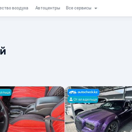
Все сервисы
ество воздуха
Автоцентры
ий
дельца
От владельца