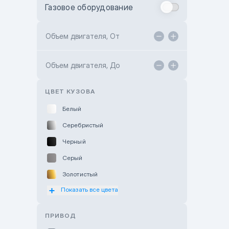
Газовое оборудование
Toyota Astana
Toyota Kokshetau
Объем двигателя, От
TANK Motors Karaganda
Объем двигателя, До
Hyundai ShymCity
Toyota Shygys
ЦВЕТ КУЗОВА
Белый
Серебристый
Черный
Серый
Золотистый
Показать все цвета
Оранжевый
Розовый
ПРИВОД
Красный