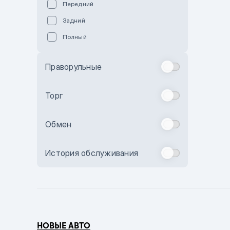
Передний
Пурпурный
Задний
Коричневый
Полный
Голубой
Синий
Праворульные
Фиолетовый
Зеленый
Торг
Желтый
Обмен
Бежевый
Бордовый
История обслуживания
Комбинированный
Бронзовый
Темно-синий
Серый металлик
НОВЫЕ АВТО
Сиреневый металлик