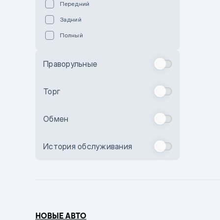
Передний
Пурпурный
Задний
Коричневый
Полный
Голубой
Синий
Праворульные
Фиолетовый
Зеленый
Торг
Желтый
Обмен
Бежевый
Бордовый
История обслуживания
Комбинированный
Бронзовый
Темно-синий
Серый металлик
НОВЫЕ АВТО
Сиреневый металлик