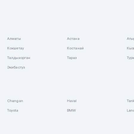
Алматы
Астана
Аты
Кокшетау
Костанай
Кыз
Талдыкорган
Тараз
Тур
Экибастуз
Changan
Haval
Tan
Toyota
BMW
Lan