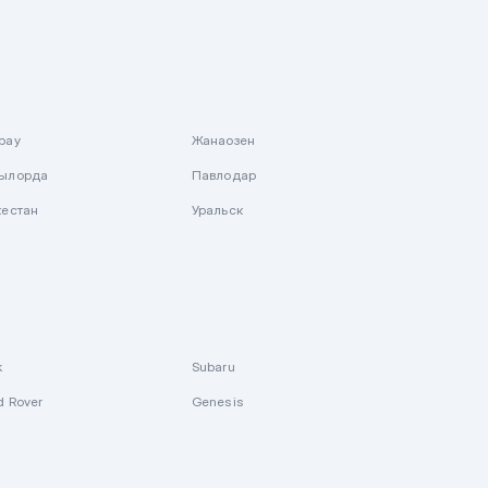
рау
Жанаозен
ылорда
Павлодар
кестан
Уральск
k
Subaru
d Rover
Genesis