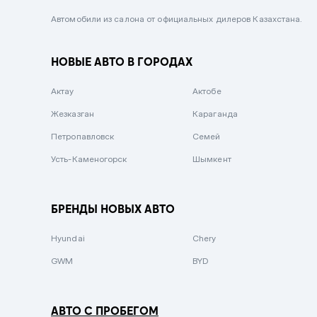
Черный металлик
Автомобили из салона от официальных дилеров Казахстана.
Стальной
НОВЫЕ АВТО В ГОРОДАХ
Вишневый
Серебристый металлик
Актау
Актобе
Темно-коричневый
Жезказган
Караганда
Бело-Дымчатый
Петропавловск
Семей
Светло-зелёный металлик
Усть-Каменогорск
Шымкент
Бирюзовый
Темно-синий металлик
БРЕНДЫ НОВЫХ АВТО
Зеленый металлик
Hyundai
Chery
Комбинированный
GWM
BYD
АВТО С ПРОБЕГОМ