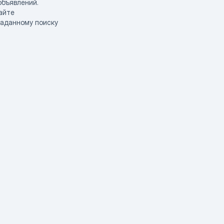
объявлений.
айте
заданному поиску