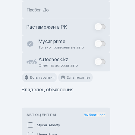
Пробег, До
Растаможен в РК
Mycar prime
Только проверенные авто
Autocheck.kz
Отчет по истории авто
Есть гарантия
Есть техотчёт
Владелец объявления
АВТОЦЕНТРЫ
Выбрать все
Mycar Almaty
Mycar Store