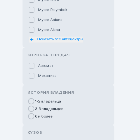
Mycar Raiymbek
Mycar Astana
Mycar Aktau
Показать все автоцентры
Mycar Uralsk
Haval & Tank Kyzylorda
КОРОБКА ПЕРЕДАЧ
Haval & Tank Pavlodar
Автомат
Bavaria Almaty
Механика
Mycar Shymkent
Bavaria Astana
ИСТОРИЯ ВЛАДЕНИЯ
GWM Nurly Zhol
1-2 владельца
3-5 владельцев
Chery Astana
6 и более
Changan Auto Nurly Zhol
Haval Atyrau
КУЗОВ
Hyundai Auto Almaty