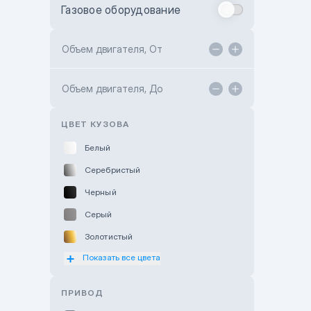
Газовое оборудование
Toyota Astana
Toyota Kokshetau
Объем двигателя, От
TANK Motors Karaganda
Объем двигателя, До
Hyundai ShymCity
Toyota Shygys
ЦВЕТ КУЗОВА
Белый
Серебристый
Черный
Серый
Золотистый
Показать все цвета
Оранжевый
Розовый
ПРИВОД
Красный