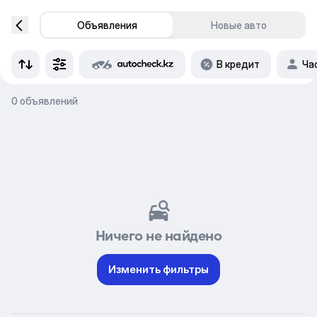
Объявления
Новые авто
В кредит
Ча
0 объявлений
Ничего не найдено
Изменить фильтры