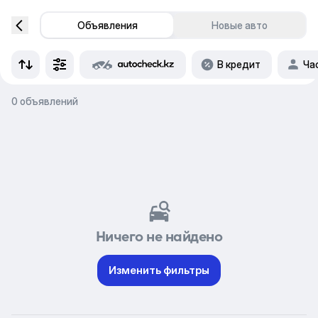
Объявления
Новые авто
В кредит
Ча
0 объявлений
Ничего не найдено
Изменить фильтры