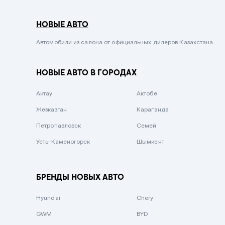
Серый металлик
НОВЫЕ АВТО
Сиреневый металлик
Черный металлик
Автомобили из салона от официальных дилеров Казахстана.
Стальной
НОВЫЕ АВТО В ГОРОДАХ
Вишневый
Серебристый металлик
Актау
Актобе
Темно-коричневый
Жезказган
Караганда
Бело-Дымчатый
Петропавловск
Семей
Светло-зелёный металлик
Усть-Каменогорск
Шымкент
Бирюзовый
Темно-синий металлик
БРЕНДЫ НОВЫХ АВТО
Зеленый металлик
Hyundai
Chery
Комбинированный
GWM
BYD