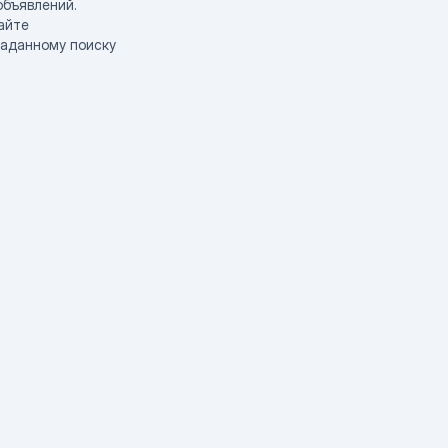
объявлений.
айте
заданному поиску