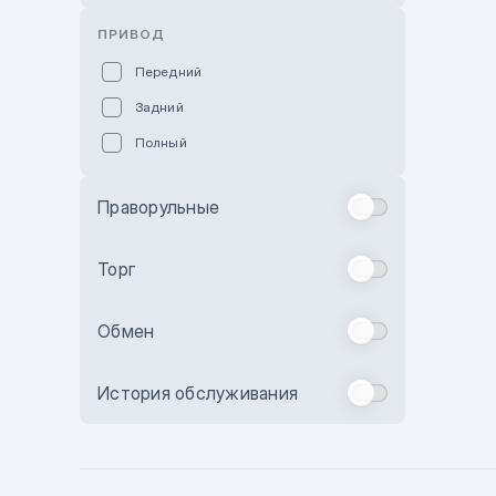
Розовый
ПРИВОД
Красный
Передний
Пурпурный
Задний
Коричневый
Полный
Голубой
Синий
Праворульные
Фиолетовый
Зеленый
Торг
Желтый
Обмен
Бежевый
Бордовый
История обслуживания
Комбинированный
Бронзовый
Темно-синий