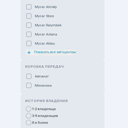
Mycar Almaty
Mycar Store
Mycar Raiymbek
Mycar Astana
Mycar Aktau
Показать все автоцентры
Mycar Uralsk
Haval & Tank Kyzylorda
КОРОБКА ПЕРЕДАЧ
Haval & Tank Pavlodar
Автомат
Bavaria Almaty
Механика
Mycar Shymkent
Bavaria Astana
ИСТОРИЯ ВЛАДЕНИЯ
GWM Nurly Zhol
1-2 владельца
3-5 владельцев
Chery Astana
6 и более
Changan Auto Nurly Zhol