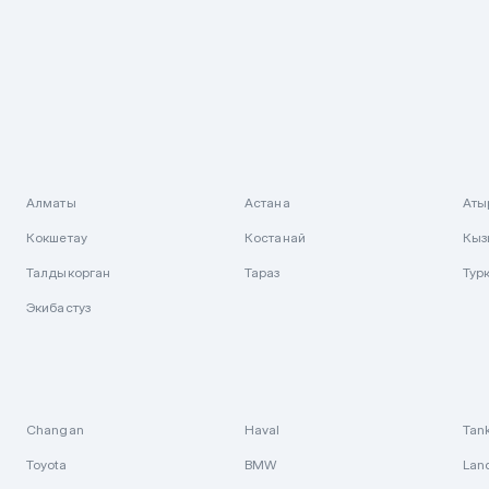
Алматы
Астана
Аты
Кокшетау
Костанай
Кыз
Талдыкорган
Тараз
Тур
Экибастуз
Changan
Haval
Tan
Toyota
BMW
Lan