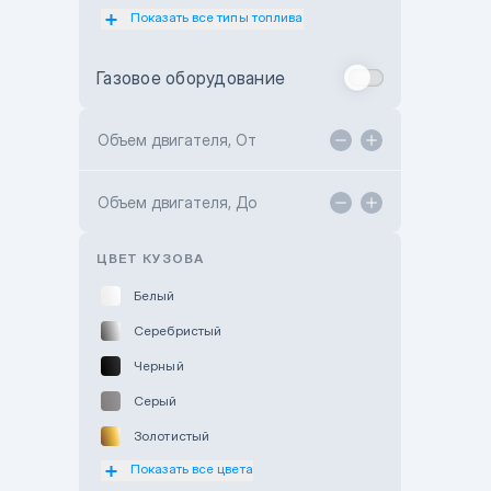
Показать все типы топлива
Subaru Motor Almaty
Toyota Almaty
Газовое оборудование
Toyota Astana
Toyota Kokshetau
Объем двигателя, От
TANK Motors Karaganda
Объем двигателя, До
Hyundai ShymCity
Toyota Shygys
ЦВЕТ КУЗОВА
Белый
Серебристый
Черный
Серый
Золотистый
Показать все цвета
Оранжевый