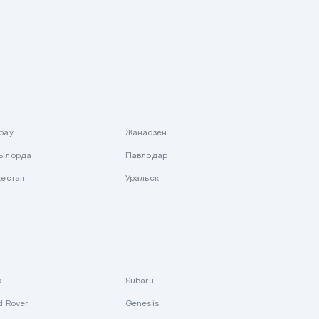
рау
Жанаозен
ылорда
Павлодар
кестан
Уральск
k
Subaru
d Rover
Genesis