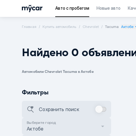
Авто с пробегом
Новые авто
Кач
Главная
Купить автомобиль
Chevrolet
Tacuma
Актобе
Найдено 0 объявлен
Автомобили Chevrolet Tacuma в Актобе
Фильтры
Сохранить поиск
Выберите город
Актобе