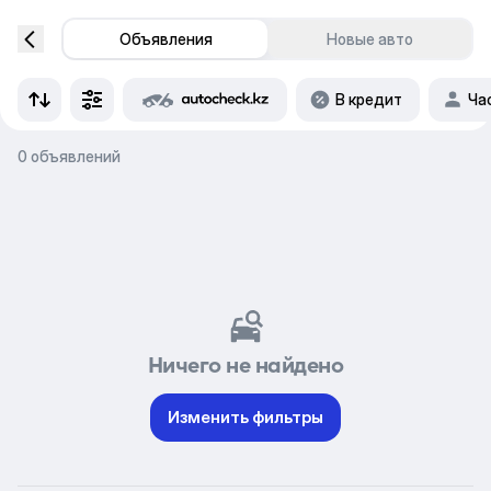
Объявления
Новые авто
В кредит
Ча
0 объявлений
Ничего не найдено
Изменить фильтры