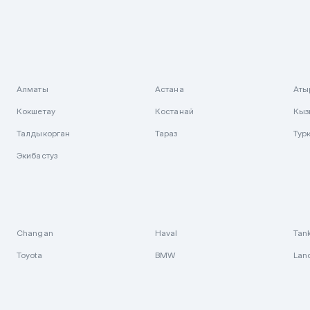
Алматы
Астана
Аты
Кокшетау
Костанай
Кыз
Талдыкорган
Тараз
Тур
Экибастуз
Changan
Haval
Tan
Toyota
BMW
Lan