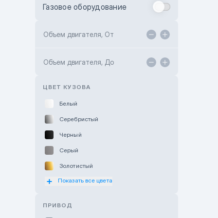
Газовое оборудование
Toyota Astana
Toyota Kokshetau
Объем двигателя, От
TANK Motors Karaganda
Объем двигателя, До
Hyundai ShymCity
Toyota Shygys
ЦВЕТ КУЗОВА
Белый
Серебристый
Черный
Серый
Золотистый
Показать все цвета
Оранжевый
Розовый
ПРИВОД
Красный