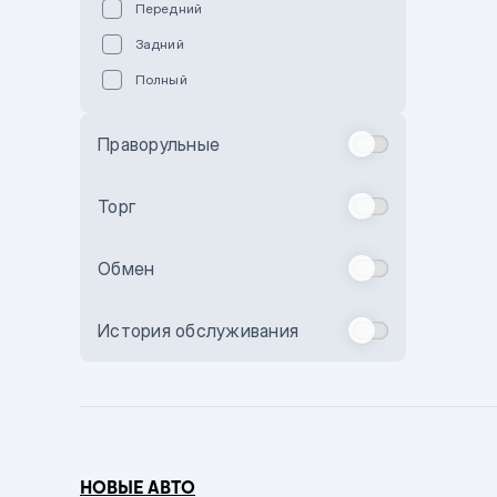
Передний
Пурпурный
Задний
Коричневый
Полный
Голубой
Синий
Праворульные
Фиолетовый
Зеленый
Торг
Желтый
Обмен
Бежевый
Бордовый
История обслуживания
Комбинированный
Бронзовый
Темно-синий
Серый металлик
НОВЫЕ АВТО
Сиреневый металлик