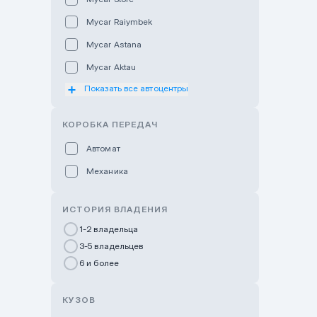
Mycar Raiymbek
Mycar Astana
Mycar Aktau
Показать все автоцентры
Mycar Uralsk
Haval & Tank Kyzylorda
КОРОБКА ПЕРЕДАЧ
Haval & Tank Pavlodar
Автомат
Bavaria Almaty
Механика
Mycar Shymkent
Bavaria Astana
ИСТОРИЯ ВЛАДЕНИЯ
GWM Nurly Zhol
1-2 владельца
3-5 владельцев
Chery Astana
6 и более
Changan Auto Nurly Zhol
Haval Atyrau
КУЗОВ
Hyundai Auto Almaty