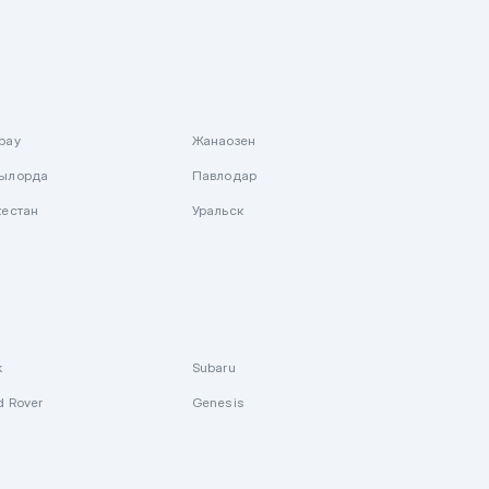
рау
Жанаозен
ылорда
Павлодар
кестан
Уральск
k
Subaru
d Rover
Genesis