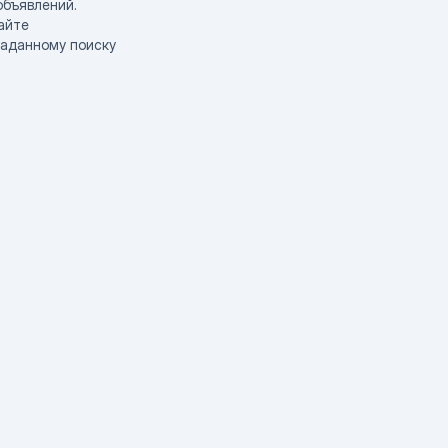
объявлений.
айте
заданному поиску