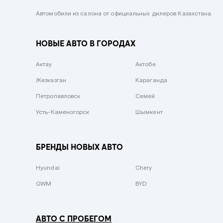
Черный металлик
Автомобили из салона от официальных дилеров Казахстана.
Стальной
НОВЫЕ АВТО В ГОРОДАХ
Вишневый
Серебристый металлик
Актау
Актобе
Темно-коричневый
Жезказган
Караганда
Бело-Дымчатый
Петропавловск
Семей
Светло-зелёный металлик
Усть-Каменогорск
Шымкент
Бирюзовый
Темно-синий металлик
БРЕНДЫ НОВЫХ АВТО
Зеленый металлик
Hyundai
Chery
Комбинированный
GWM
BYD
АВТО С ПРОБЕГОМ