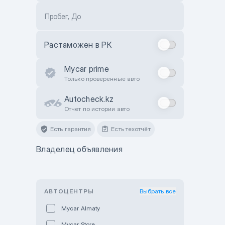
Пробег, До
Растаможен в РК
Mycar prime
Только проверенные авто
Autocheck.kz
Отчет по истории авто
Есть гарантия
Есть техотчёт
Владелец объявления
АВТОЦЕНТРЫ
Выбрать все
Mycar Almaty
Mycar Store