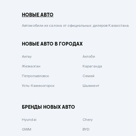
Серый металлик
НОВЫЕ АВТО
Сиреневый металлик
Черный металлик
Автомобили из салона от официальных дилеров Казахстана.
Стальной
НОВЫЕ АВТО В ГОРОДАХ
Вишневый
Серебристый металлик
Актау
Актобе
Темно-коричневый
Жезказган
Караганда
Бело-Дымчатый
Петропавловск
Семей
Светло-зелёный металлик
Усть-Каменогорск
Шымкент
Бирюзовый
Темно-синий металлик
БРЕНДЫ НОВЫХ АВТО
Зеленый металлик
Hyundai
Chery
Комбинированный
GWM
BYD