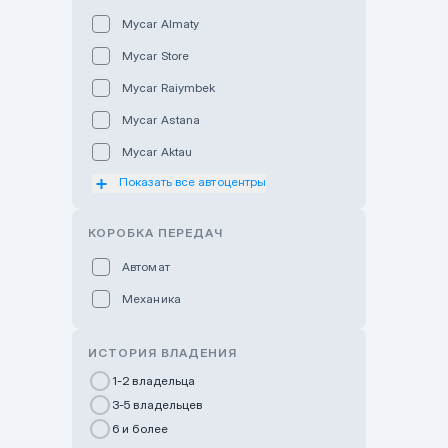
Mycar Almaty
Mycar Store
Mycar Raiymbek
Mycar Astana
Mycar Aktau
Показать все автоцентры
Mycar Uralsk
Haval & Tank Kyzylorda
КОРОБКА ПЕРЕДАЧ
Haval & Tank Pavlodar
Автомат
Bavaria Almaty
Механика
Mycar Shymkent
Bavaria Astana
ИСТОРИЯ ВЛАДЕНИЯ
GWM Nurly Zhol
1-2 владельца
3-5 владельцев
Chery Astana
6 и более
Changan Auto Nurly Zhol