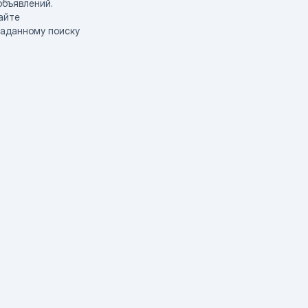
объявлений.
айте
заданному поиску