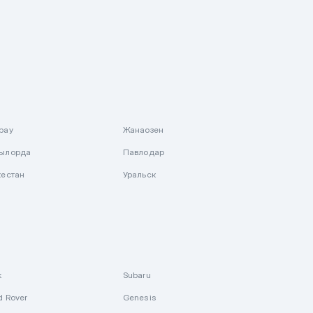
рау
Жанаозен
ылорда
Павлодар
кестан
Уральск
k
Subaru
d Rover
Genesis