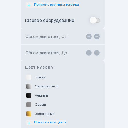
Показать все типы топлива
Subaru Motor Almaty
Toyota Almaty
Газовое оборудование
Toyota Astana
Toyota Kokshetau
Объем двигателя, От
TANK Motors Karaganda
Объем двигателя, До
Hyundai ShymCity
Toyota Shygys
ЦВЕТ КУЗОВА
Белый
Серебристый
Черный
Серый
Золотистый
Показать все цвета
Оранжевый