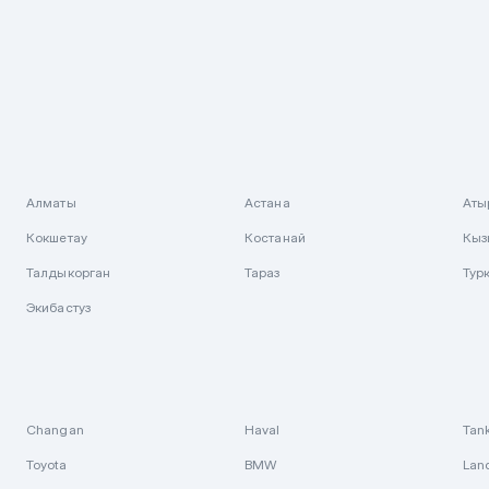
Алматы
Астана
Аты
Кокшетау
Костанай
Кыз
Талдыкорган
Тараз
Тур
Экибастуз
Changan
Haval
Tan
Toyota
BMW
Lan