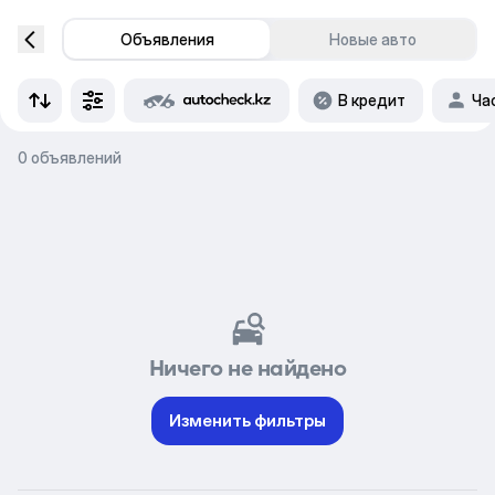
Объявления
Новые авто
В кредит
Ча
0 объявлений
Ничего не найдено
Изменить фильтры