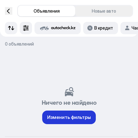
Объявления
Новые авто
В кредит
Ча
0 объявлений
Ничего не найдено
Изменить фильтры