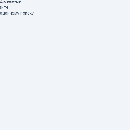
объявлений.
айте
заданному поиску