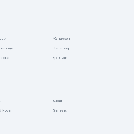
рау
Жанаозен
ылорда
Павлодар
кестан
Уральск
k
Subaru
d Rover
Genesis