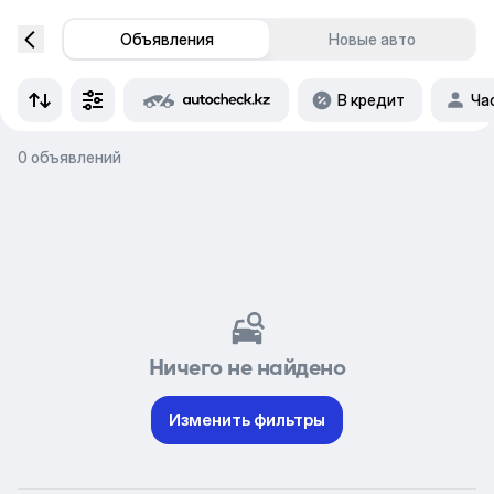
Объявления
Новые авто
В кредит
Ча
0 объявлений
Ничего не найдено
Изменить фильтры