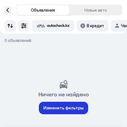
Объявления
Новые авто
В кредит
Ча
0 объявлений
Ничего не найдено
Изменить фильтры