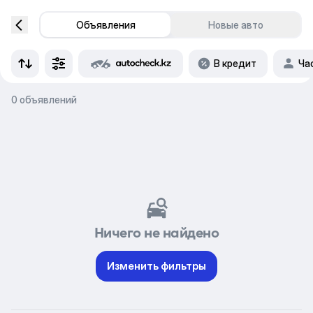
Объявления
Новые авто
В кредит
Ча
0 объявлений
Ничего не найдено
Изменить фильтры