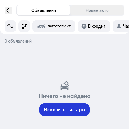
Объявления
Новые авто
В кредит
Ча
0 объявлений
Ничего не найдено
Изменить фильтры