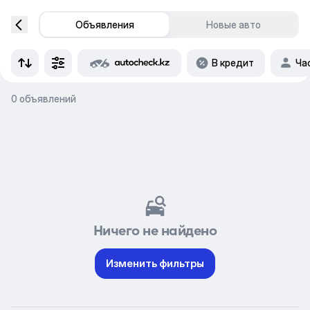
Объявления
Новые авто
В кредит
Ча
0 объявлений
Ничего не найдено
Изменить фильтры