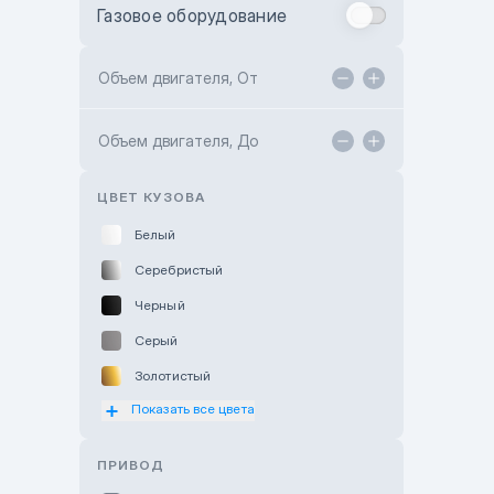
Газовое оборудование
Toyota Astana
Toyota Kokshetau
Объем двигателя, От
TANK Motors Karaganda
Объем двигателя, До
Hyundai ShymCity
Toyota Shygys
ЦВЕТ КУЗОВА
Белый
Серебристый
Черный
Серый
Золотистый
Показать все цвета
Оранжевый
Розовый
ПРИВОД
Красный