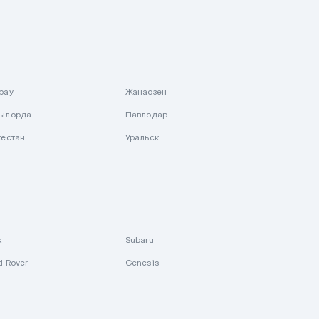
рау
Жанаозен
ылорда
Павлодар
кестан
Уральск
k
Subaru
d Rover
Genesis