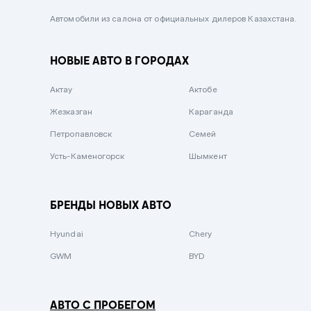
Черный металлик
Автомобили из салона от официальных дилеров Казахстана.
Стальной
НОВЫЕ АВТО В ГОРОДАХ
Вишневый
Серебристый металлик
Актау
Актобе
Темно-коричневый
Жезказган
Караганда
Бело-Дымчатый
Петропавловск
Семей
Светло-зелёный металлик
Усть-Каменогорск
Шымкент
Бирюзовый
Темно-синий металлик
БРЕНДЫ НОВЫХ АВТО
Зеленый металлик
Hyundai
Chery
Комбинированный
GWM
BYD
АВТО С ПРОБЕГОМ