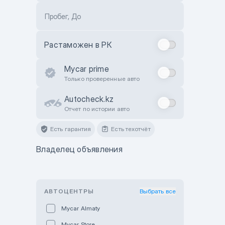
Пробег, До
Растаможен в РК
Mycar prime
Только проверенные авто
Autocheck.kz
Отчет по истории авто
Есть гарантия
Есть техотчёт
Владелец объявления
АВТОЦЕНТРЫ
Выбрать все
Mycar Almaty
Mycar Store