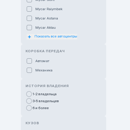
Mycar Raiymbek
Mycar Astana
Mycar Aktau
Показать все автоцентры
Mycar Uralsk
Haval & Tank Kyzylorda
КОРОБКА ПЕРЕДАЧ
Haval & Tank Pavlodar
Автомат
Bavaria Almaty
Механика
Mycar Shymkent
Bavaria Astana
ИСТОРИЯ ВЛАДЕНИЯ
GWM Nurly Zhol
1-2 владельца
3-5 владельцев
Chery Astana
6 и более
Changan Auto Nurly Zhol
Haval Atyrau
КУЗОВ
Hyundai Auto Almaty