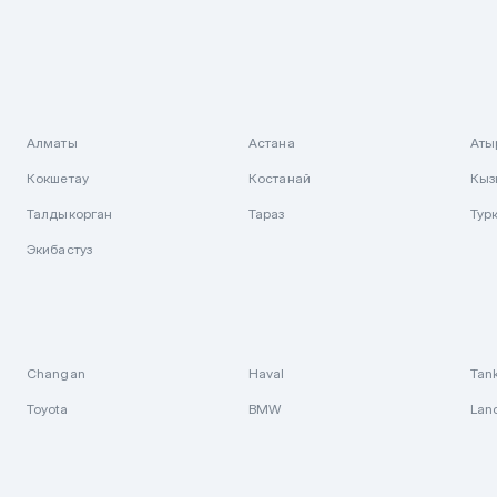
Алматы
Астана
Аты
Кокшетау
Костанай
Кыз
Талдыкорган
Тараз
Тур
Экибастуз
Changan
Haval
Tan
Toyota
BMW
Lan