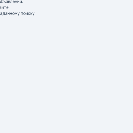
объявлений.
айте
заданному поиску