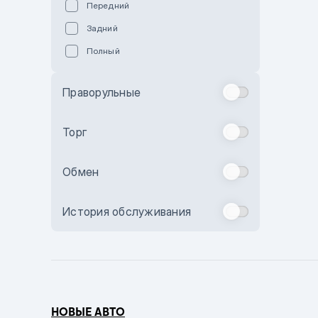
Передний
Пурпурный
Задний
Коричневый
Полный
Голубой
Синий
Праворульные
Фиолетовый
Зеленый
Торг
Желтый
Обмен
Бежевый
Бордовый
История обслуживания
Комбинированный
Бронзовый
Темно-синий
Серый металлик
НОВЫЕ АВТО
Сиреневый металлик