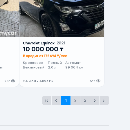
Chevrolet Equinox
2021
10 000 000 ₸
В кредит от 175 694 ₸/мес
т
Кроссовер
Полный
Автомат
км
Бензиновый
2.0 л
99 064 км
24 июл • Алматы
207
517
1
2
3