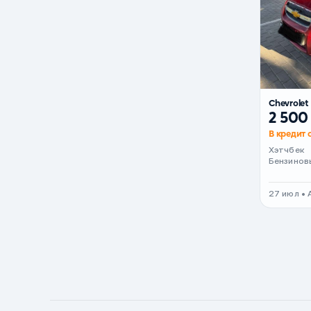
Черный металлик
Стальной
Вишневый
Серебристый металлик
Chevrolet
Темно-коричневый
2 500
Бело-Дымчатый
В кредит 
Светло-зелёный металлик
Хэтчбек
Бензинов
Бирюзовый
Темно-синий металлик
27 июл •
Зеленый металлик
Комбинированный