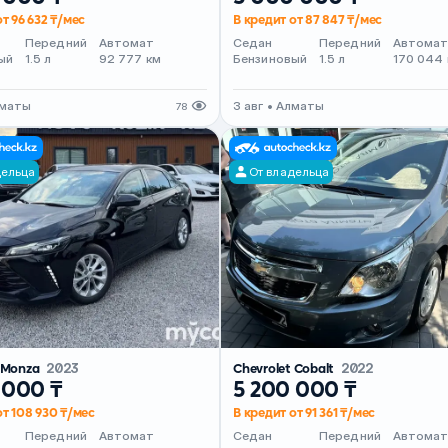
т 96 632 ₸/мес
В кредит от 87 847 ₸/мес
Передний
Автомат
Седан
Передний
Автома
ый
1.5 л
92 777 км
Бензиновый
1.5 л
170 044
лматы
3 авг • Алматы
78
дельца
От владельца
t Monza
2023
Chevrolet Cobalt
2022
 000 ₸
5 200 000 ₸
от 108 930 ₸/мес
В кредит от 91 361 ₸/мес
Передний
Автомат
Седан
Передний
Автома