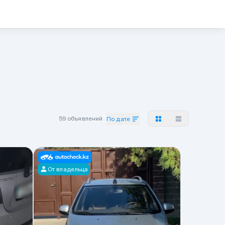
59 объявлений
По дате
От владельца