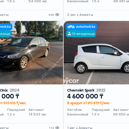
ый
1.5 л
54 000 км
Бензиновый
1.5 л
46 281 к
лматы
2 авг • Алматы
449
дельца
От владельца
 Onix
2024
Chevrolet Spark
2022
 000 ₸
4 600 000 ₸
т 105 416 ₸/мес
В кредит от 80 819 ₸/мес
Передний
Автомат
Хэтчбек
Передний
Автома
ый
1.2 л
14 533 км
Бензиновый
1.3 л
58 550 к
лматы
1 авг • Алматы
113