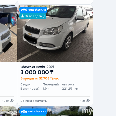
От владельца
Chevrolet Nexia
2021
3 000 000 ₸
В кредит от 52 708 ₸/мес
Седан
Передний
Автомат
Бензиновый
1.5 л
221 251 км
28 июл • Алматы
1049
178