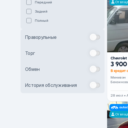
От вла
Передний
Пурпурный
Задний
Коричневый
Полный
Голубой
Синий
Праворульные
Фиолетовый
Зеленый
Торг
Chevrole
Желтый
3 900
Обмен
Бежевый
В кредит 
Минивэн
Бордовый
Бензинов
История обслуживания
Комбинированный
28 июл •
Бронзовый
Темно-синий
От вла
Серый металлик
Сиреневый металлик