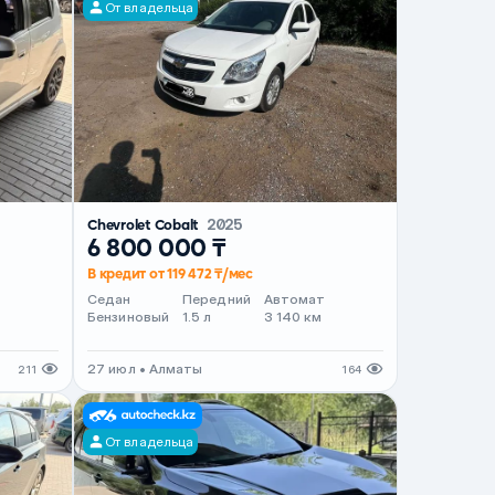
От владельца
Chevrolet Cobalt
2025
6 800 000 ₸
В кредит от 119 472 ₸/мес
т
Седан
Передний
Автомат
Бензиновый
1.5 л
3 140 км
27 июл • Алматы
211
164
От владельца