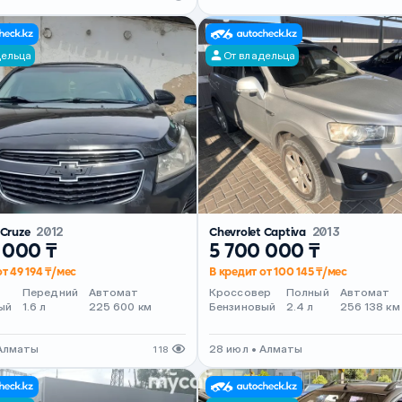
дельца
От владельца
 Cruze
2012
Chevrolet Captiva
2013
 000 ₸
5 700 000 ₸
т 49 194 ₸/мес
В кредит от 100 145 ₸/мес
Передний
Автомат
Кроссовер
Полный
Автомат
ый
1.6 л
225 600 км
Бензиновый
2.4 л
256 138 км
 Алматы
28 июл • Алматы
118