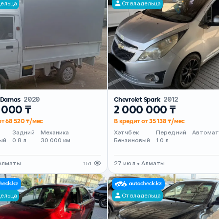
дельца
От владельца
t Damas
2020
Chevrolet Spark
2012
 000 ₸
2 000 000 ₸
от 68 520 ₸/мес
В кредит от 35 138 ₸/мес
Задний
Механика
Хэтчбек
Передний
Автома
ый
0.8 л
30 000 км
Бензиновый
1.0 л
 Алматы
27 июл • Алматы
151
дельца
От владельца