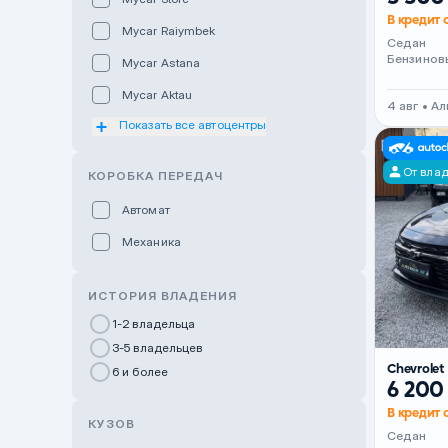
В кредит о
Mycar Raiymbek
Седан
Бензинов
Mycar Astana
Mycar Aktau
4 авг • А
Показать все автоцентры
Mycar Uralsk
Haval & Tank Kyzylorda
От вла
КОРОБКА ПЕРЕДАЧ
Haval & Tank Pavlodar
Автомат
Bavaria Almaty
Механика
Mycar Shymkent
Bavaria Astana
ИСТОРИЯ ВЛАДЕНИЯ
GWM Nurly Zhol
1-2 владельца
3-5 владельцев
Chery Astana
Chevrole
6 и более
Changan Auto Nurly Zhol
6 200
В кредит 
Haval Atyrau
КУЗОВ
Седан
Hyundai Auto Almaty