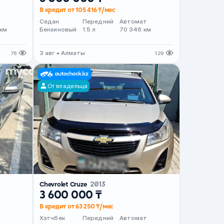
В кредит от 105 416 ₸/мес
т
Седан
Передний
Автомат
 км
Бензиновый
1.5 л
70 346 км
3 авг • Алматы
76
129
От владельца
Chevrolet Cruze
2013
3 600 000 ₸
В кредит от 63 250 ₸/мес
т
Хэтчбек
Передний
Автомат