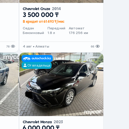
Chevrolet Cruze
2014
3 500 000 ₸
В кредит от 61 493 ₸/мес
Седан
Передний
Автомат
Бензиновый
1.8 л
176 256 км
4 авг • Алматы
78
66
От владельца
Chevrolet Monza
2023
6 000 000 ₸