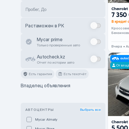
Chevrolet
Пробег, До
7 350
В кредит о
Растаможен в РК
Кроссов
Бензинов
Mycar prime
Только проверенные авто
Вчера • 
Autocheck.kz
Отчет по истории авто
От вла
Есть гарантия
Есть техотчёт
Владелец объявления
АВТОЦЕНТРЫ
Выбрать все
Mycar Almaty
Chevrolet
5 500
Mycar Store