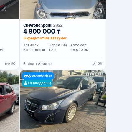
Chevrolet Spark
2022
4 800 000 ₸
В кредит от 84 333 ₸/мес
т
Хэтчбек
Передний
Автомат
км
Бензиновый
1.2 л
68 000 км
Вчера • Алматы
122
128
От владельца