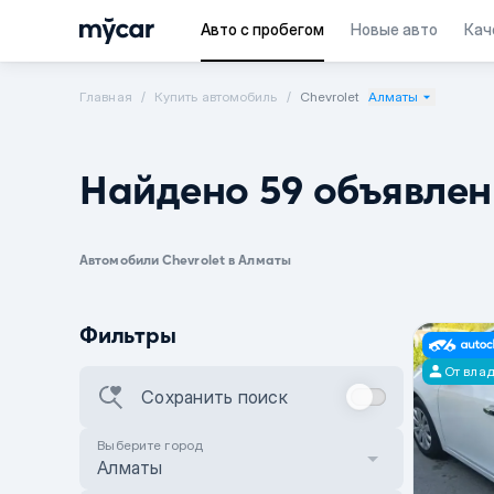
Авто с пробегом
Новые авто
Кач
Главная
Купить автомобиль
Chevrolet
Алматы
Найдено 59 объявле
Автомобили Chevrolet в Алматы
Фильтры
От вла
Сохранить поиск
Выберите город
Алматы