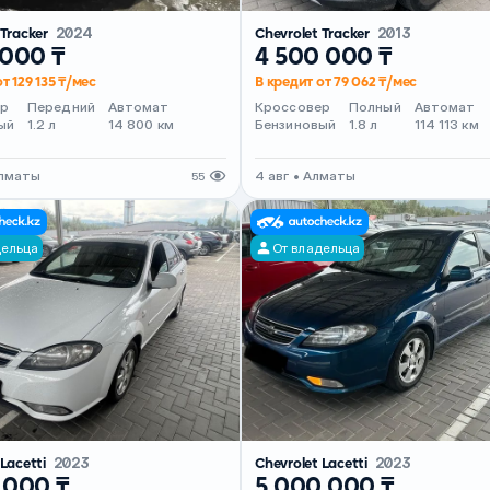
 Tracker
2024
Chevrolet Tracker
2013
 000 ₸
4 500 000 ₸
т 129 135 ₸/мес
В кредит от 79 062 ₸/мес
ер
Передний
Автомат
Кроссовер
Полный
Автомат
ый
1.2 л
14 800 км
Бензиновый
1.8 л
114 113 км
Алматы
4 авг • Алматы
55
дельца
От владельца
 Lacetti
2023
Chevrolet Lacetti
2023
 000 ₸
5 000 000 ₸