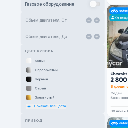
Газовое оборудование
Toyota Astana
От вла
Toyota Kokshetau
Объем двигателя, От
TANK Motors Karaganda
Объем двигателя, До
Hyundai ShymCity
Toyota Shygys
ЦВЕТ КУЗОВА
Белый
Серебристый
Chevrolet
2 800
Черный
В кредит о
Серый
Седан
Золотистый
Бензинов
Показать все цвета
Оранжевый
30 июл •
Розовый
ПРИВОД
Красный