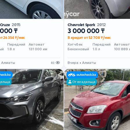
 Cruze
2015
Chevrolet Spark
2012
 000 ₸
3 000 000 ₸
от 26 354 ₸/мес
В кредит от 52 708 ₸/мес
Передний
Автомат
Хэтчбек
Передний
Автома
ый
1.8 л
131 000 км
Бензиновый
1.0 л
100 889 
• Алматы
Вчера • Алматы
83
дельца
От владельца