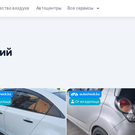
Все сервисы
ество воздуха
Автоцентры
ний
дельца
От владельца