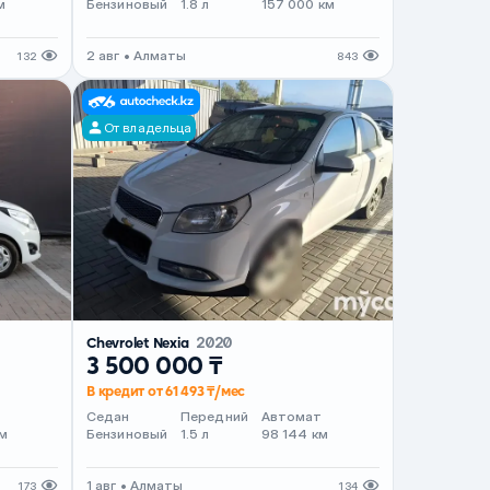
м
Бензиновый
1.8 л
157 000 км
2 авг • Алматы
132
843
От владельца
Chevrolet Nexia
2020
3 500 000 ₸
В кредит от 61 493 ₸/мес
т
Седан
Передний
Автомат
м
Бензиновый
1.5 л
98 144 км
1 авг • Алматы
173
134