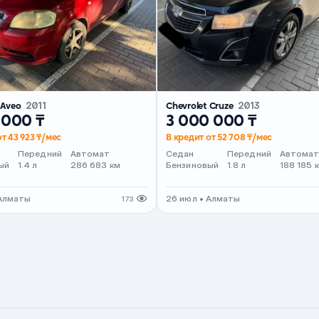
 Aveo
2011
Chevrolet Cruze
2013
 000 ₸
3 000 000 ₸
от 43 923 ₸/мес
В кредит от 52 708 ₸/мес
Передний
Автомат
Седан
Передний
Автома
ый
1.4 л
286 683 км
Бензиновый
1.8 л
188 185 
 Алматы
26 июл • Алматы
173