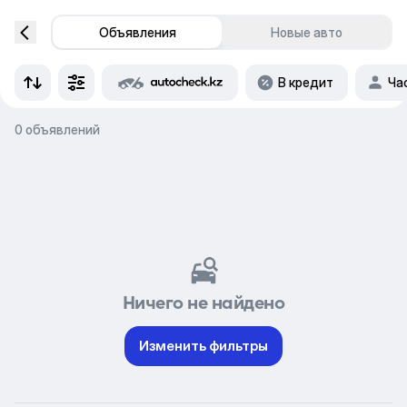
Объявления
Новые авто
В кредит
Ча
0 объявлений
Ничего не найдено
Изменить фильтры