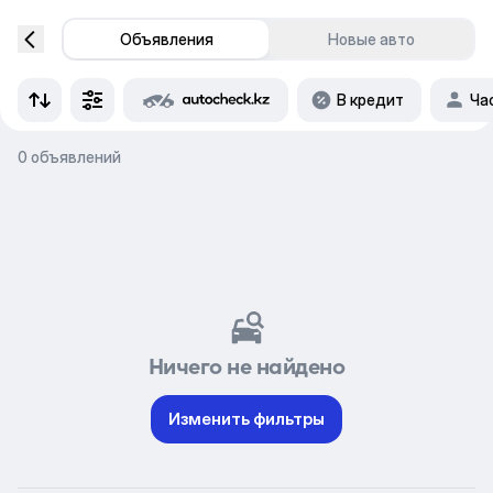
Объявления
Новые авто
В кредит
Ча
0 объявлений
Ничего не найдено
Изменить фильтры