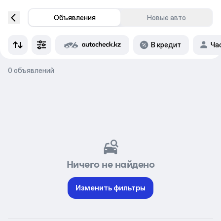
Объявления
Новые авто
В кредит
Ча
0 объявлений
Ничего не найдено
Изменить фильтры