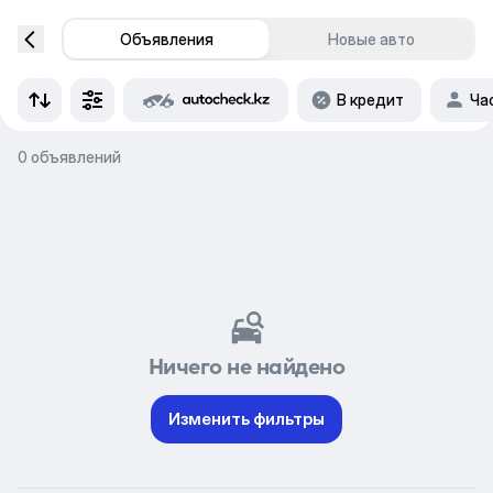
Объявления
Новые авто
В кредит
Ча
0 объявлений
Ничего не найдено
Изменить фильтры