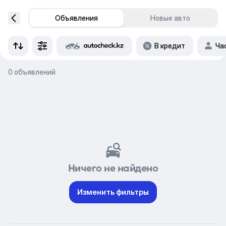
Объявления
Новые авто
В кредит
Ча
0 объявлений
Ничего не найдено
Изменить фильтры