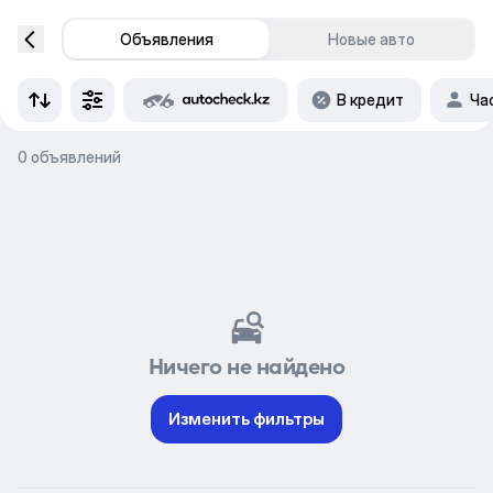
Объявления
Новые авто
В кредит
Ча
0 объявлений
Ничего не найдено
Изменить фильтры