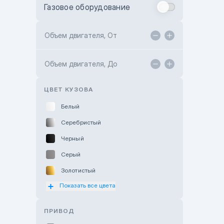
Газовое оборудование
Toyota Astana
Toyota Kokshetau
Объем двигателя, От
TANK Motors Karaganda
Объем двигателя, До
Hyundai ShymCity
Toyota Shygys
ЦВЕТ КУЗОВА
Белый
Серебристый
Черный
Серый
Золотистый
Показать все цвета
Оранжевый
Розовый
ПРИВОД
Красный