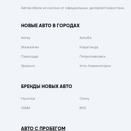
Черный металлик
Автомобили из салона от официальных дилеров Казахстана.
Стальной
НОВЫЕ АВТО В ГОРОДАХ
Вишневый
Серебристый металлик
Актау
Актобе
Темно-коричневый
Жезказган
Караганда
Бело-Дымчатый
Павлодар
Петропавловск
Светло-зелёный металлик
Уральск
Усть-Каменогорск
Бирюзовый
Темно-синий металлик
БРЕНДЫ НОВЫХ АВТО
Зеленый металлик
Hyundai
Chery
Комбинированный
GWM
BYD
АВТО С ПРОБЕГОМ