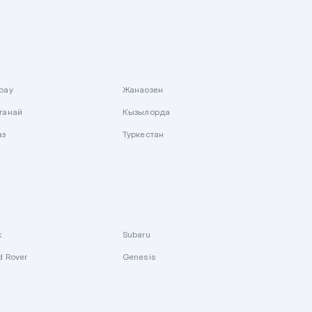
рау
Жанаозен
танай
Кызылорда
аз
Туркестан
k
Subaru
d Rover
Genesis