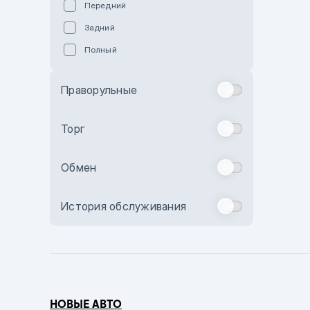
Передний
Пурпурный
Задний
Коричневый
Полный
Голубой
Синий
Праворульные
Фиолетовый
Зеленый
Торг
Желтый
Обмен
Бежевый
Бордовый
История обслуживания
Комбинированный
Бронзовый
Темно-синий
Серый металлик
НОВЫЕ АВТО
Сиреневый металлик