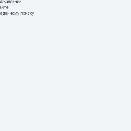
объявлений.
айте
заданному поиску