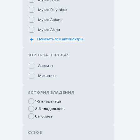
Mycar Raiymbek
Mycar Astana
Mycar Aktau
Показать все автоцентры
Mycar Uralsk
Haval & Tank Kyzylorda
КОРОБКА ПЕРЕДАЧ
Haval & Tank Pavlodar
Автомат
Bavaria Almaty
Механика
Mycar Shymkent
Bavaria Astana
ИСТОРИЯ ВЛАДЕНИЯ
GWM Nurly Zhol
1-2 владельца
3-5 владельцев
Chery Astana
6 и более
Changan Auto Nurly Zhol
Haval Atyrau
КУЗОВ
Hyundai Auto Almaty