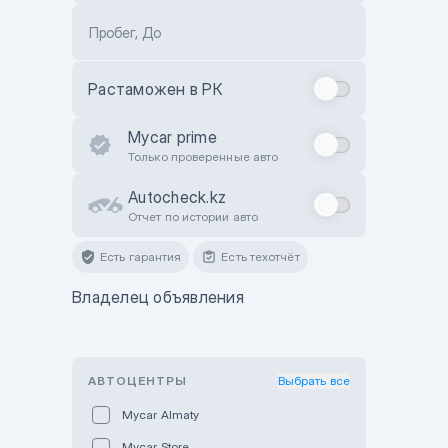
Пробег, До
Растаможен в РК
Mycar prime
Только проверенные авто
Autocheck.kz
Отчет по истории авто
Есть гарантия
Есть техотчёт
Владелец объявления
АВТОЦЕНТРЫ
Выбрать все
Mycar Almaty
Mycar Store