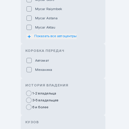
Mycar Raiymbek
Mycar Astana
Mycar Aktau
Показать все автоцентры
Mycar Uralsk
Haval & Tank Kyzylorda
КОРОБКА ПЕРЕДАЧ
Haval & Tank Pavlodar
Автомат
Bavaria Almaty
Механика
Mycar Shymkent
Bavaria Astana
ИСТОРИЯ ВЛАДЕНИЯ
GWM Nurly Zhol
1-2 владельца
3-5 владельцев
Chery Astana
6 и более
Changan Auto Nurly Zhol
Haval Atyrau
КУЗОВ
Hyundai Auto Almaty