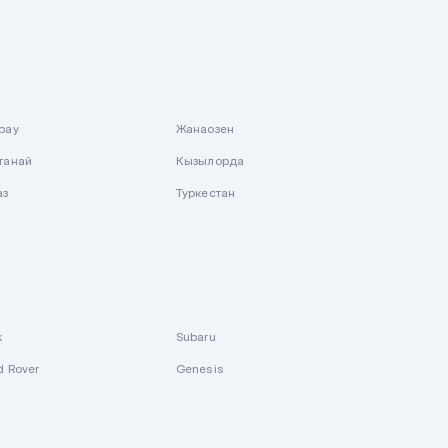
рау
Жанаозен
танай
Кызылорда
аз
Туркестан
k
Subaru
d Rover
Genesis