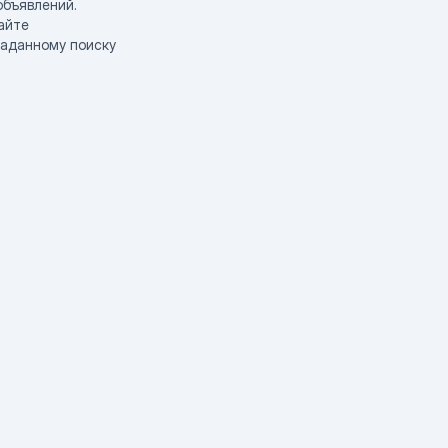
объявлений.
айте
заданному поиску