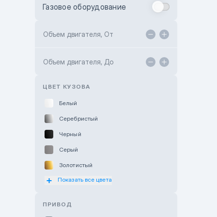
Газовое оборудование
Toyota Astana
Toyota Kokshetau
Объем двигателя, От
TANK Motors Karaganda
Объем двигателя, До
Hyundai ShymCity
Toyota Shygys
ЦВЕТ КУЗОВА
Белый
Серебристый
Черный
Серый
Золотистый
Показать все цвета
Оранжевый
Розовый
ПРИВОД
Красный