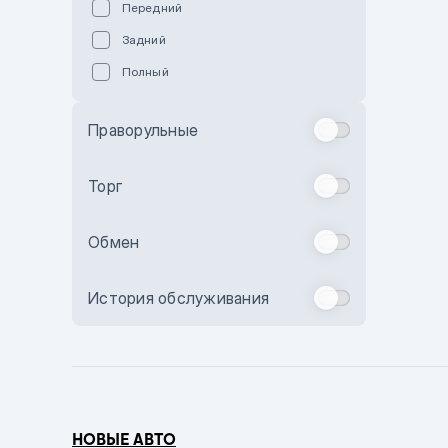
Передний
Пурпурный
Задний
Коричневый
Полный
Голубой
Синий
Праворульные
Фиолетовый
Зеленый
Торг
Желтый
Обмен
Бежевый
Бордовый
История обслуживания
Комбинированный
Бронзовый
Темно-синий
Серый металлик
НОВЫЕ АВТО
Сиреневый металлик