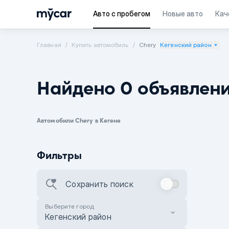
Авто с пробегом
Новые авто
Кач
Главная
Купить автомобиль
Chery
Кегенский район
Найдено 0 объявлен
Автомобили Chery в Кегене
Фильтры
Сохранить поиск
Выберите город
Кегенский район