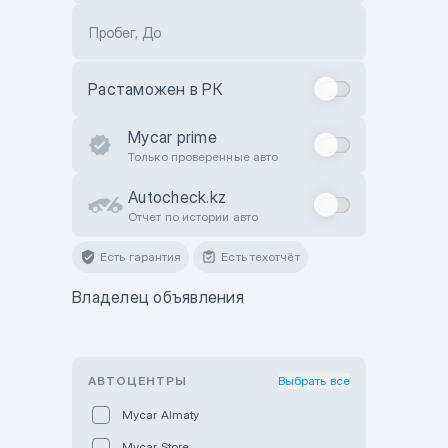
Пробег, До
Растаможен в РК
Mycar prime
Только проверенные авто
Autocheck.kz
Отчет по истории авто
Есть гарантия
Есть техотчёт
Владелец объявления
АВТОЦЕНТРЫ
Выбрать все
Mycar Almaty
Mycar Store