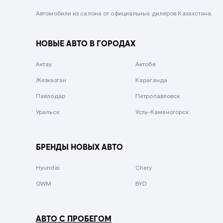
Черный металлик
Автомобили из салона от официальных дилеров Казахстана.
Стальной
НОВЫЕ АВТО В ГОРОДАХ
Вишневый
Серебристый металлик
Актау
Актобе
Темно-коричневый
Жезказган
Караганда
Бело-Дымчатый
Павлодар
Петропавловск
Светло-зелёный металлик
Уральск
Усть-Каменогорск
Бирюзовый
Темно-синий металлик
БРЕНДЫ НОВЫХ АВТО
Зеленый металлик
Hyundai
Chery
Комбинированный
GWM
BYD
АВТО С ПРОБЕГОМ