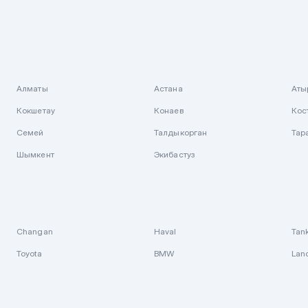
Алматы
Астана
Аты
Кокшетау
Конаев
Кос
Семей
Талдыкорган
Тар
Шымкент
Экибастуз
Changan
Haval
Tan
Toyota
BMW
Lan