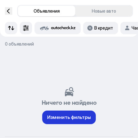
Объявления
Новые авто
В кредит
Ча
0 объявлений
Ничего не найдено
Изменить фильтры