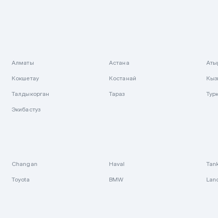
Алматы
Астана
Аты
Кокшетау
Костанай
Кыз
Талдыкорган
Тараз
Тур
Экибастуз
Changan
Haval
Tan
Toyota
BMW
Lan