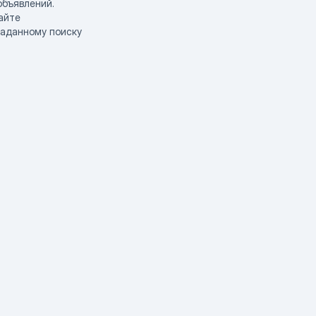
объявлений.
айте
заданному поиску