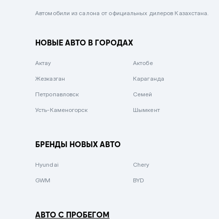
Черный металлик
Автомобили из салона от официальных дилеров Казахстана.
Стальной
НОВЫЕ АВТО В ГОРОДАХ
Вишневый
Серебристый металлик
Актау
Актобе
Темно-коричневый
Жезказган
Караганда
Бело-Дымчатый
Петропавловск
Семей
Светло-зелёный металлик
Усть-Каменогорск
Шымкент
Бирюзовый
Темно-синий металлик
БРЕНДЫ НОВЫХ АВТО
Зеленый металлик
Hyundai
Chery
Комбинированный
GWM
BYD
АВТО С ПРОБЕГОМ