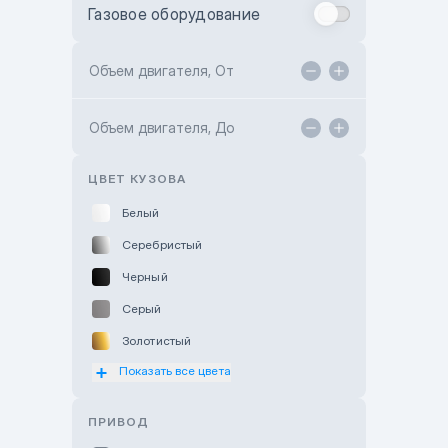
Газовое оборудование
Toyota Astana
Toyota Kokshetau
Объем двигателя, От
TANK Motors Karaganda
Объем двигателя, До
Hyundai ShymCity
Toyota Shygys
ЦВЕТ КУЗОВА
Белый
Серебристый
Черный
Серый
Золотистый
Показать все цвета
Оранжевый
Розовый
ПРИВОД
Красный