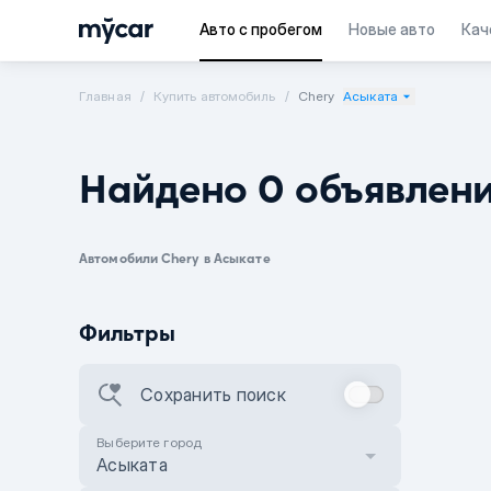
Авто с пробегом
Новые авто
Кач
Главная
Купить автомобиль
Chery
Асыката
Найдено 0 объявлен
Автомобили Chery в Асыкате
Фильтры
Сохранить поиск
Выберите город
Асыката