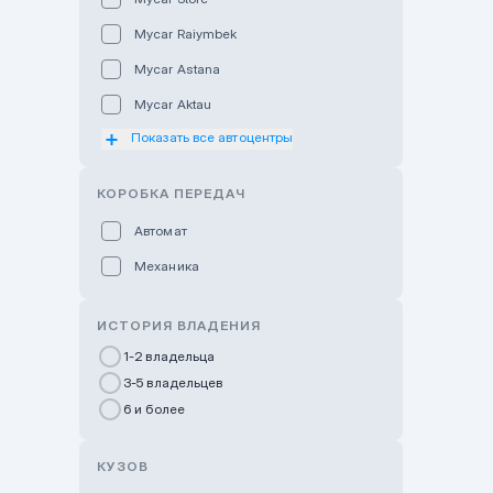
Mycar Raiymbek
Mycar Astana
Mycar Aktau
Показать все автоцентры
Mycar Uralsk
Haval & Tank Kyzylorda
КОРОБКА ПЕРЕДАЧ
Haval & Tank Pavlodar
Автомат
Bavaria Almaty
Механика
Mycar Shymkent
Bavaria Astana
ИСТОРИЯ ВЛАДЕНИЯ
GWM Nurly Zhol
1-2 владельца
3-5 владельцев
Chery Astana
6 и более
Changan Auto Nurly Zhol
Haval Atyrau
КУЗОВ
Hyundai Auto Almaty