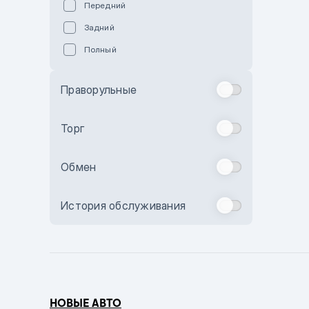
Передний
Пурпурный
Задний
Коричневый
Полный
Голубой
Синий
Праворульные
Фиолетовый
Зеленый
Торг
Желтый
Обмен
Бежевый
Бордовый
История обслуживания
Комбинированный
Бронзовый
Темно-синий
Серый металлик
НОВЫЕ АВТО
Сиреневый металлик