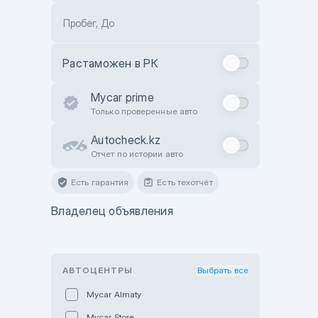
Пробег, До
Растаможен в РК
Mycar prime
Только проверенные авто
Autocheck.kz
Отчет по истории авто
Есть гарантия
Есть техотчёт
Владелец объявления
АВТОЦЕНТРЫ
Выбрать все
Mycar Almaty
Mycar Store