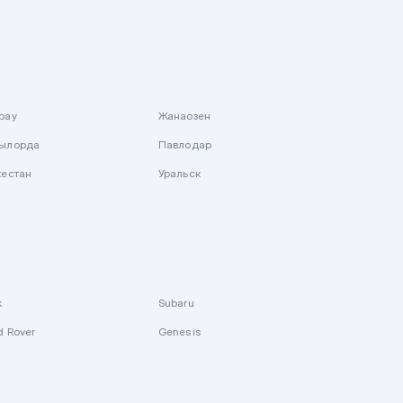
рау
Жанаозен
ылорда
Павлодар
кестан
Уральск
k
Subaru
d Rover
Genesis