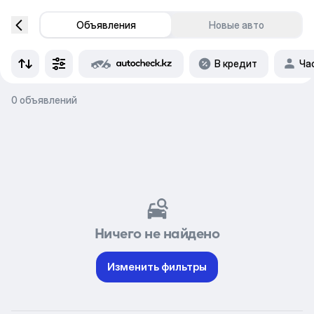
Объявления
Новые авто
В кредит
Ча
0 объявлений
Ничего не найдено
Изменить фильтры