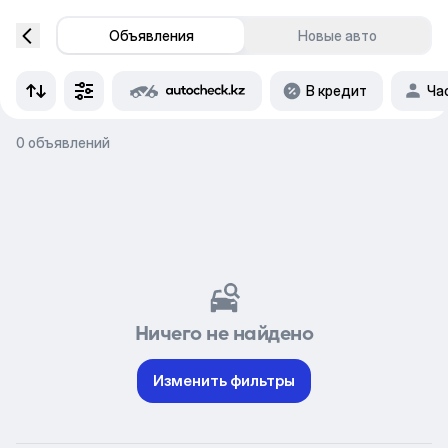
Объявления
Новые авто
В кредит
Ча
0 объявлений
Ничего не найдено
Изменить фильтры